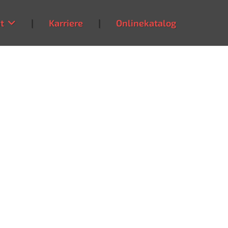
t
|
Karriere
|
Onlinekatalog