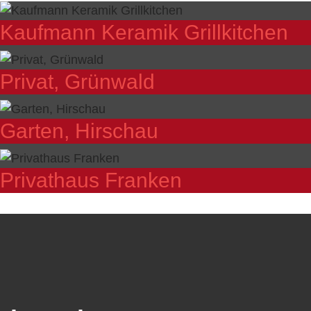
Kaufmann Keramik Grillkitchen
Privat, Grünwald
Garten, Hirschau
Privathaus Franken