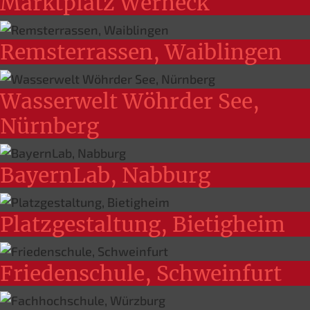
Marktplatz Werneck
Remsterrassen, Waiblingen
Wasserwelt Wöhrder See,
Nürnberg
BayernLab, Nabburg
Platzgestaltung, Bietigheim
Friedenschule, Schweinfurt