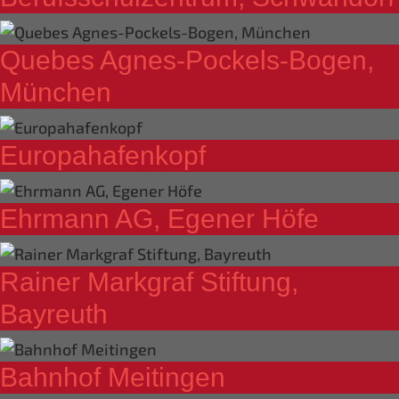
Quebes Agnes-Pockels-Bogen,
München
Europahafenkopf
Ehrmann AG, Egener Höfe
Rainer Markgraf Stiftung,
Bayreuth
Bahnhof Meitingen