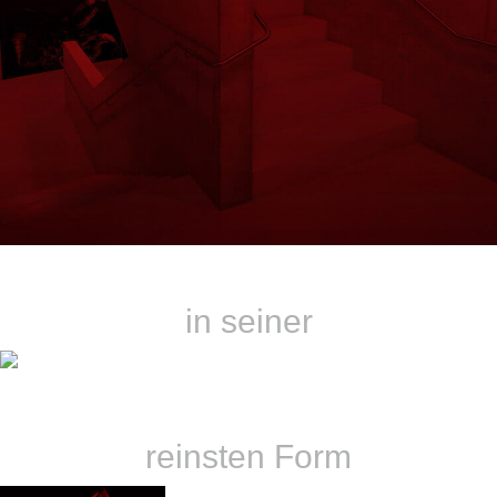
kraftvoll
in seiner
ungeschminkt
reinsten Form