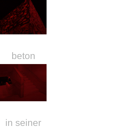
einzigartig
beton
kraftvoll
in seiner
ungeschminkt