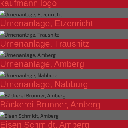
kaufmann logo
Urnenanlage, Etzenricht
Urnenanlage, Trausnitz
Urnenanlage, Amberg
Urnenanlage, Nabburg
Bäckerei Brunner, Amberg
Eisen Schmidt, Amberg