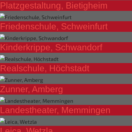
Platzgestaltung, Bietigheim
Friedenschule, Schweinfurt
Kinderkrippe, Schwandorf
Realschule, Höchstadt
Zunner, Amberg
Landestheater, Memmingen
Leica, Wetzla