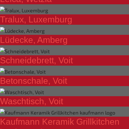
Tralux, Luxemburg
Lüdecke, Amberg
Schneidebrett, Voit
Betonschale, Voit
Waschtisch, Voit
Kaufmann Keramik Grillkitchen