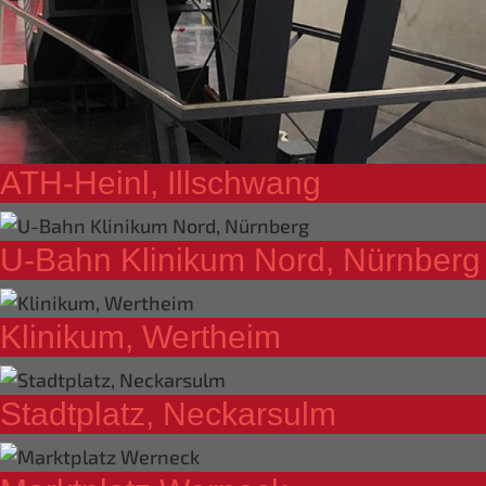
ATH-Heinl, Illschwang
U-Bahn Klinikum Nord, Nürnberg
Klinikum, Wertheim
Stadtplatz, Neckarsulm