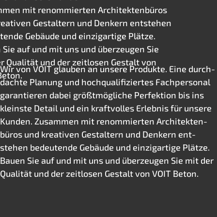
men mit renommierten Architektenbüros
reativen Gestaltern und Denkern entstehen
tende Gebäude und einzigartige Plätze.
 Sie auf und mit uns und überzeugen Sie
r Qualität und der zeitlosen Gestalt von
Wir von VOIT glauben an unsere Pro­dukte. Eine durch­
Beton.
dachte Planung und hoch­quali­fi­zier­tes Fach­personal
garan­tieren dabei größt­mögliche Per­fek­tion bis ins
kleinste Detail und ein kraft­volles Er­leb­nis für unsere
Kunden. Zusammen mit renommierten Architekten­
büros und kreativen Gestaltern und Denkern ent­
stehen bedeutende Gebäude und einzig­artige Plätze.
Bauen Sie auf und mit uns und überzeugen Sie mit der
Qualität und der zeit­losen Ge­stalt von VOIT Beton.