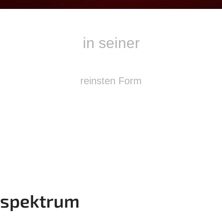
kraftvoll
in seiner
ungeschminkt
reinsten Form
spektrum