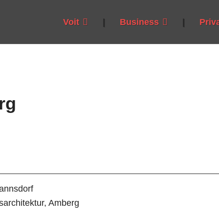
Voit
|
Business
|
Priv
rg
annsdorf
sarchitektur, Amberg